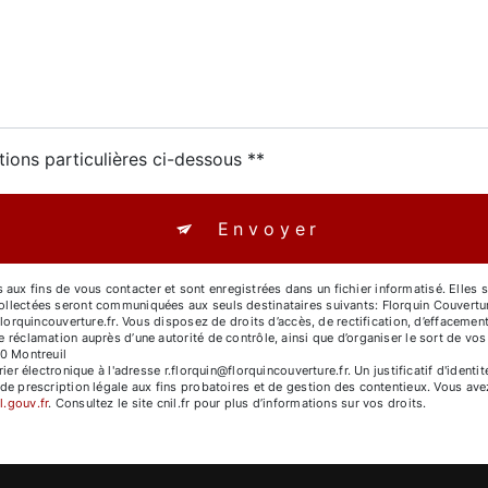
tions particulières ci-dessous **
Envoyer
x fins de vous contacter et sont enregistrées dans un fichier informatisé. Elles s
ollectées seront communiquées aux seuls destinataires suivants: Florquin Couvertu
lorquincouverture.fr. Vous disposez de droits d’accès, de rectification, d’effacement,
e réclamation auprès d’une autorité de contrôle, ainsi que d’organiser le sort de 
00 Montreuil
rier électronique à l'adresse r.florquin@florquincouverture.fr. Un justificatif d'id
e prescription légale aux fins probatoires et de gestion des contentieux. Vous avez 
l.gouv.fr
. Consultez le site cnil.fr pour plus d’informations sur vos droits.