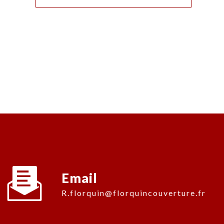
Email
r.florquin@florquincouverture.fr