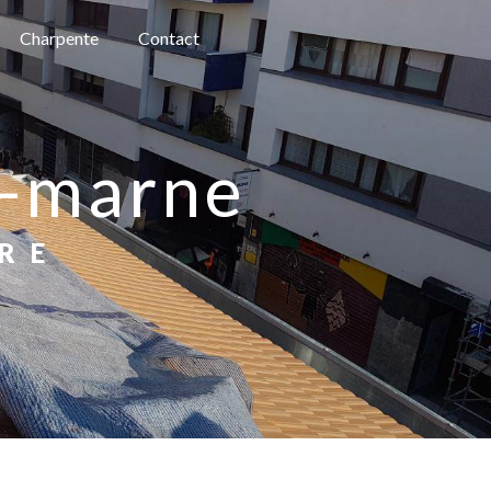
Charpente
Contact
ur-marne
RE