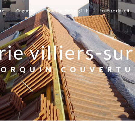
re
Zinguerie
Isolation Sarking ITE
Fenêtre de toit
erie villiers-s
FLORQUIN COUVERTU