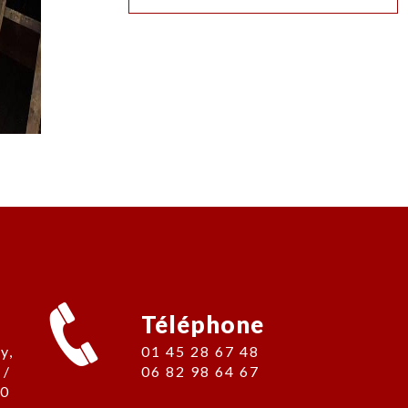
Téléphone
01 45 28 67 48
 /
06 82 98 64 67
00