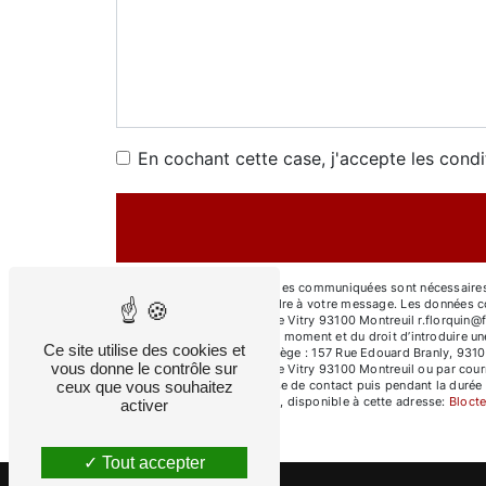
En cochant cette case, j'accepte les condi
** Les données personnelles communiquées sont nécessaires au
dans le seul but de répondre à votre message. Les données c
Bureau / Atelier : 54 Rue de Vitry 93100 Montreuil r.florquin@f
votre consentement à tout moment et du droit d’introduire un
Ce site utilise des cookies et
voie postale à l'adresse Siège : 157 Rue Edouard Branly, 931
vous donne le contrôle sur
Bureau / Atelier : 54 Rue de Vitry 93100 Montreuil ou par cour
ceux que vous souhaitez
pendant la période de prise de contact puis pendant la durée d
démarchage téléphonique, disponible à cette adresse:
Blocte
activer
Tout accepter