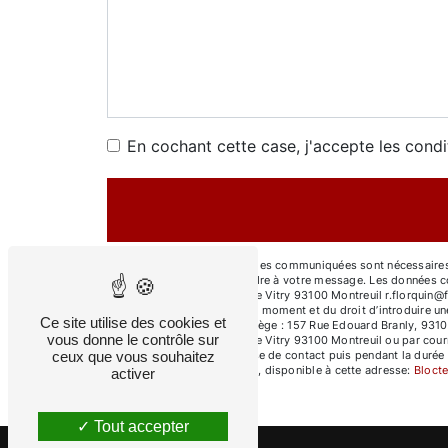
En cochant cette case, j'accepte les condi
** Les données personnelles communiquées sont nécessaires au
dans le seul but de répondre à votre message. Les données c
Bureau / Atelier : 54 Rue de Vitry 93100 Montreuil r.florquin@f
votre consentement à tout moment et du droit d’introduire un
Ce site utilise des cookies et
voie postale à l'adresse Siège : 157 Rue Edouard Branly, 931
vous donne le contrôle sur
Bureau / Atelier : 54 Rue de Vitry 93100 Montreuil ou par cour
ceux que vous souhaitez
pendant la période de prise de contact puis pendant la durée d
démarchage téléphonique, disponible à cette adresse:
Blocte
activer
Tout accepter