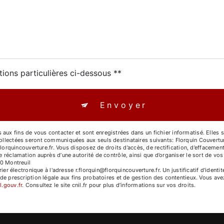
tions particulières ci-dessous **
Envoyer
x fins de vous contacter et sont enregistrées dans un fichier informatisé. Elles s
ollectées seront communiquées aux seuls destinataires suivants: Florquin Couvertu
lorquincouverture.fr. Vous disposez de droits d’accès, de rectification, d’effacement,
e réclamation auprès d’une autorité de contrôle, ainsi que d’organiser le sort de 
00 Montreuil
rier électronique à l'adresse r.florquin@florquincouverture.fr. Un justificatif d'id
e prescription légale aux fins probatoires et de gestion des contentieux. Vous avez 
l.gouv.fr
. Consultez le site cnil.fr pour plus d’informations sur vos droits.