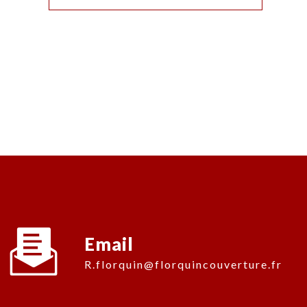
Email
r.florquin@florquincouverture.fr