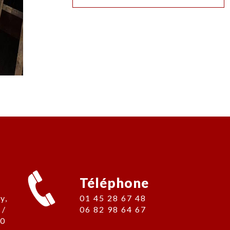
Téléphone
01 45 28 67 48
 /
06 82 98 64 67
00