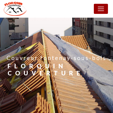
Panneau de gestion des cookies
couvreur fontenay-sous-bois
FLORQUIN
COUVERTURE