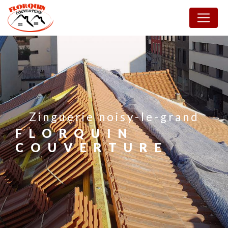
Panneau de gestion des cookies
zinguerie noisy-le-grand
FLORQUIN
COUVERTURE