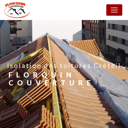
Panneau de gestion des cookies
isolation des toitures Créteil
FLORQUIN
COUVERTURE