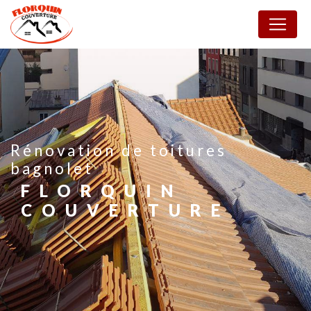
Panneau de gestion des cookies
rénovation de toitures
bagnolet
FLORQUIN
COUVERTURE