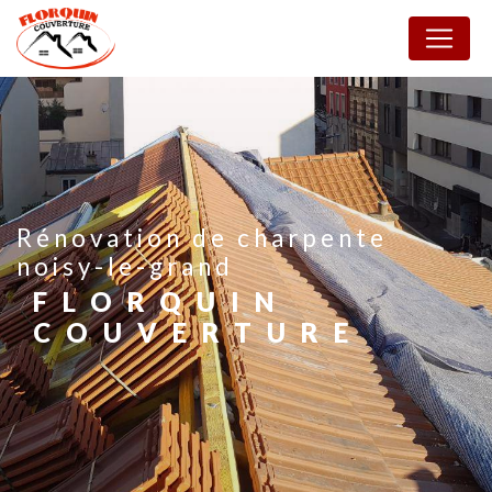
Panneau de gestion des cookies
rénovation de charpente
noisy-le-grand
FLORQUIN
COUVERTURE