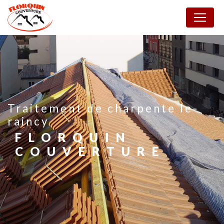
Panneau de gestion des cookies
traitement de charpente le-
raincy
FLORQUIN
COUVERTURE