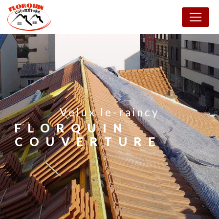
Panneau de gestion des cookies
velux le-raincy
FLORQUIN
COUVERTURE